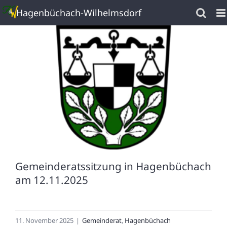
Z
Hagenbüchach-Wilhelmsdorf
u
m
I
n
h
a
l
t
s
p
Gemeinderatssitzung in Hagenbüchach
r
am 12.11.2025
i
n
g
11. November 2025
|
Gemeinderat
,
Hagenbüchach